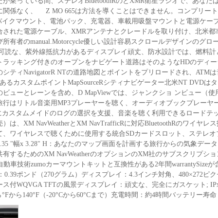
が乗っている間、ステレオBluetoothRのとXMR衛星ラジオで、あ
関係なく、 Z MO 665は方法を導くことはできません。コンプリートキ
、バイクマウント、電池パック、充電器、車載用吸盤マウントと電源ケーブ
合された電源ケーブル、XMRアンテナとクレードルを取り付け、北米都
所有者のmanual.Motorcycle優しい設計容易スクロールデザインのグロ
光可読な、紫外線抵抗力があるディスプレイ頑丈、防水設計では、燃料計
トラッキング付きのオープンをナビゲート道路はそのようなHDのディ
シティNavigatorR NTの道路地図とポイントをプリロードされ、AT
あるカスタムポイントMapSourceRシティナビゲーター北米NT DVDは
のビューとレーンを含め、D MapViewでは、ジャンクショ ンビュー
行はリトル音楽用MP3プレーヤーを聴く、オーディオブックプレーヤーホット
用にカスタムメイドのログの選択を支援、音楽を聴く利用できるロードテッ
は、XM NavWeatherとXM NavTrafficRに対応BluetoothR
て、ワイヤレスで聴くために使用する統合SDカードスロット、ステレオブ
.35 "幅x 3.28" H：あなたのマップ画面を計画する旅行からの気象
有するためのXM NavWeatherのオプションのXM社のサブスクリプ
er自動車技術zumoカーマウントキットと互換性がある2年間warrantySizeが含まれてい
：0.39ポンド（270グラム）ディスプレイ：4.3インチ対角、480×27
ス付WQVGA TFTの風景ディスプレイ：頑丈な、完全にガスケット; IP
ら°Fから140°F（-20°Cから60°Cまで）充電時間：約4時間バッテリー