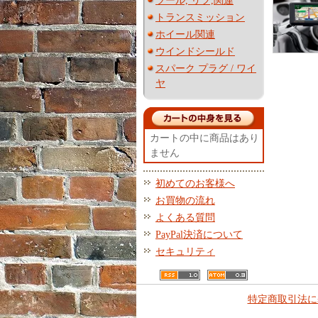
ツール, リフ,関連
トランスミッション
ホイール関連
ウインドシールド
スパーク プラグ / ワイ
ヤ
カートの中に商品はあり
ません
初めてのお客様へ
お買物の流れ
よくある質問
PayPal決済について
セキュリティ
特定商取引法に