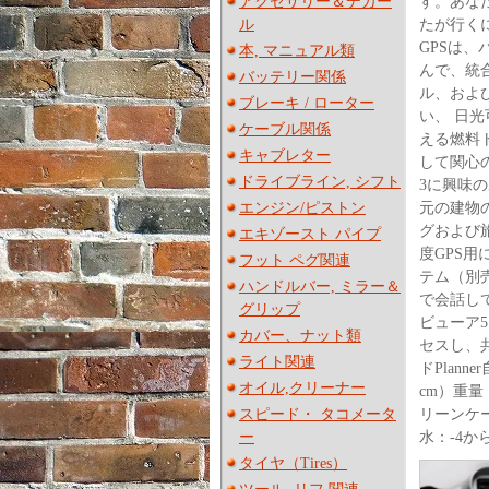
アクセサリー＆デカー
す。あなた
ル
たが行くに
GPSは
本, マニュアル類
んで、統
バッテリー関係
ル、および
ブレーキ / ローター
い、 日
ケーブル関係
える燃料
キャブレター
して関心の
ドライブライン, シフト
3に興味の
エンジン/ピストン
元の建物
グおよび旅
エキゾースト パイプ
度GPS
フット ペグ関連
テム（別売）
ハンドルバー, ミラー＆
で会話し
グリップ
ビューア5
カバー、ナット類
セスし、共
ライト関連
ドPlann
オイル,クリーナー
cm）重量
スピード・ タコメータ
リーンケー
ー
水：-4か
タイヤ（Tires）