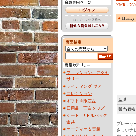
XMR - 760
Harley
はじめてのお客様へ
ファッション、アクセ
サリー
ライディング ギア
コレクション
型番
ギフト＆限定品
日用品、面白グッズ
販売価格
シート, サドルバッグ,
金具
プレーヤー
オーディオ＆電装
さしいナ