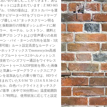
なたは思い切り楽しむことができます。あな
ットには含まれています：Z MO 665
ル、USBの場合は、ダストカバーを運
市ナビゲーターNTをプリロードケーブ
ーブ優しい4.3 "タッチスクリーン明る
と振動旅行の情報ダッシュボードに耐
ーラー、モーテル、レストラン、燃料と
Mは音声プロ ンプトおよび音声通りの名前
ターン・バイ・ターンの方向を追加 - 3次
（使用可能）ルート設定高度なルーティン
フィックスでmotorocycles高感
クブルートゥース2.0ヘルメットシス
のワイヤレス技術でハンズフリー通話をワイヤレス
ルートゥースA2DP技術を用いた画像
データと気象レーダーグラフィックスにアク
ションを追加あなたの乗り物では、HDライ
たX 0.94 "D（13.6 X 8.34×2.4
2ピクセル、白色バックライトとタッチスク
x7基準（水中で30分間1m）温度範囲防
寿命：3 7時間は、使用状況に応じてと設定