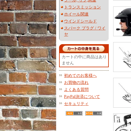
ツール, リフ,関連
トランスミッション
ホイール関連
ウインドシールド
スパーク プラグ / ワイ
ヤ
カートの中に商品はあり
ません
初めてのお客様へ
お買物の流れ
よくある質問
PayPal決済について
セキュリティ