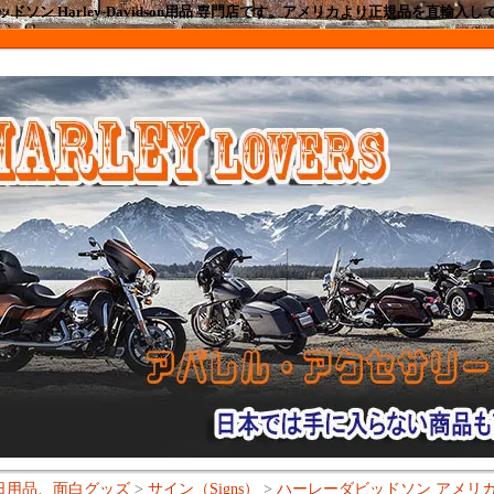
ドソン Harley-Davidson用品 専門店です。アメリカより正規品を直輸入
日用品、面白グッズ
>
サイン（Signs）
>
ハーレーダビッドソン アメリカン 