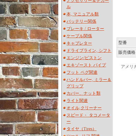
アクセサリー＆デカー
ル
本, マニュアル類
バッテリー関係
ブレーキ / ローター
ケーブル関係
型番
キャブレター
ドライブライン, シフト
販売価格
エンジン/ピストン
エキゾースト パイプ
アメリカ
フット ペグ関連
ハンドルバー, ミラー＆
グリップ
カバー、ナット類
ライト関連
オイル,クリーナー
スピード・ タコメータ
ー
タイヤ（Tires）