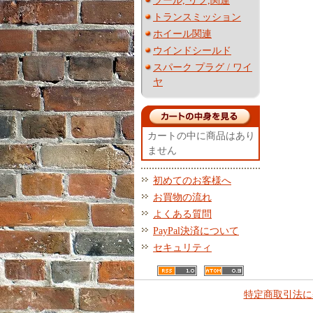
ツール, リフ,関連
トランスミッション
ホイール関連
ウインドシールド
スパーク プラグ / ワイ
ヤ
カートの中に商品はあり
ません
初めてのお客様へ
お買物の流れ
よくある質問
PayPal決済について
セキュリティ
特定商取引法に