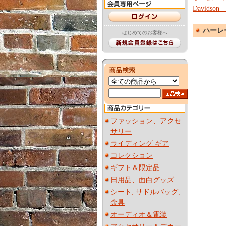
Davidson 
ハーレー
はじめてのお客様へ
ファッション、アクセ
サリー
ライディング ギア
コレクション
ギフト＆限定品
日用品、面白グッズ
シート, サドルバッグ,
金具
オーディオ＆電装