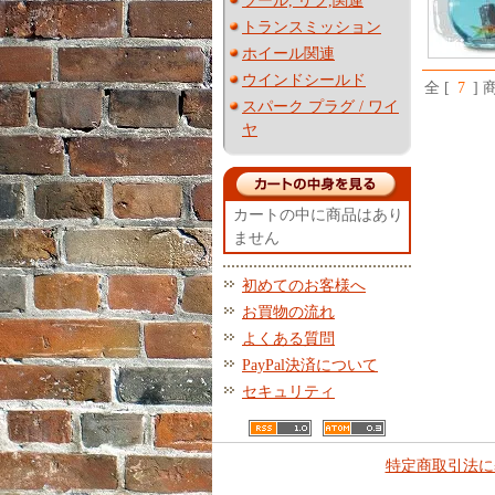
ツール, リフ,関連
トランスミッション
ホイール関連
ウインドシールド
全 [
7
] 
スパーク プラグ / ワイ
ヤ
カートの中に商品はあり
ません
初めてのお客様へ
お買物の流れ
よくある質問
PayPal決済について
セキュリティ
特定商取引法に