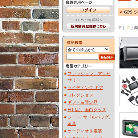
GPS 
はじめてのお客様へ
全 [
7
] 
ファッション、アクセ
サリー
ライディング ギア
コレクション
ギフト＆限定品
日用品、面白グッズ
シート, サドルバッグ,
金具
オーディオ＆電装