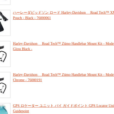
ハーレーダビッドソン ロード Harley-Davidson Road Tech™ XMR
Pouch - Black - 76000061
Harley-Davidson Road Tech™ Zūmo Handlebar Mount Kit - Model
Gloss Black -
Harley-Davidson Road Tech™ Zūmo Handlebar Mount Kit - Model
Chrome - 76000191
GPS ロケーター ユニット バイ ガイドポイント GPS Locator Unit
Guidepoint