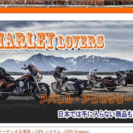
ドソン Harley-Davidson用品 専門店です。アメリカより正規品を直輸入
オーディオ＆電装
>
GPS システム（GPS Systems）