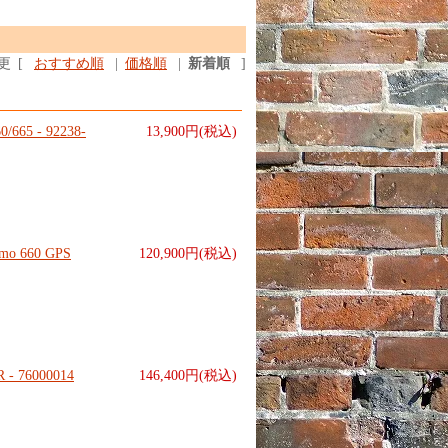
更
[
おすすめ順
|
価格順
|
新着順
]
0/665 - 92238-
13,900円(税込)
o 660 GPS
120,900円(税込)
 - 76000014
146,400円(税込)