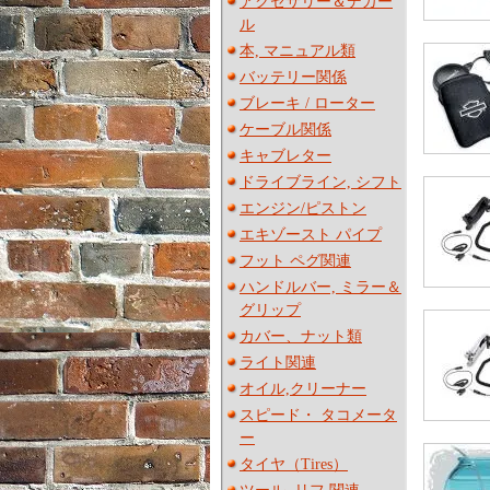
アクセサリー＆デカー
ル
本, マニュアル類
バッテリー関係
ブレーキ / ローター
ケーブル関係
キャブレター
ドライブライン, シフト
エンジン/ピストン
エキゾースト パイプ
フット ペグ関連
ハンドルバー, ミラー＆
グリップ
カバー、ナット類
ライト関連
オイル,クリーナー
スピード・ タコメータ
ー
タイヤ（Tires）