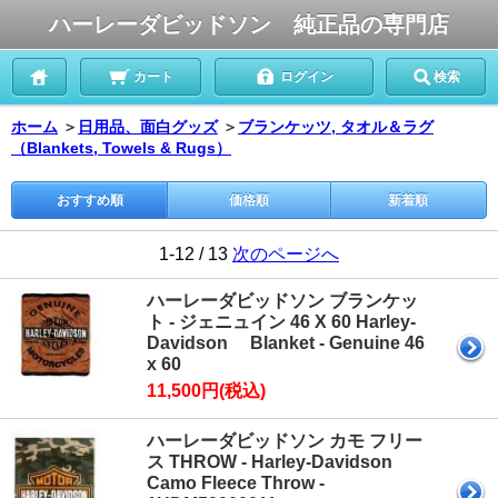
ハーレーダビッドソン 純正品の専門店
カート
ログイン
検索
ホーム
＞
日用品、面白グッズ
＞
ブランケッツ, タオル＆ラグ
（Blankets, Towels & Rugs）
おすすめ順
価格順
新着順
1-12 / 13
次のページへ
ハーレーダビッドソン ブランケッ
ト - ジェニュイン 46 X 60 Harley-
Davidson Blanket - Genuine 46
x 60
11,500円(税込)
ハーレーダビッドソン カモ フリー
ス THROW - Harley-Davidson
Camo Fleece Throw -